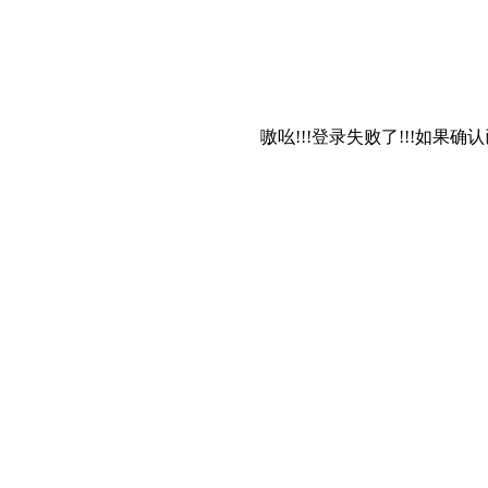
嗷吆!!!登录失败了!!!如果