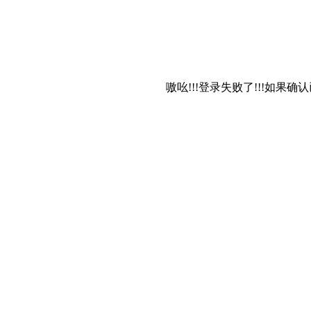
嗷吆!!!登录失败了!!!如果