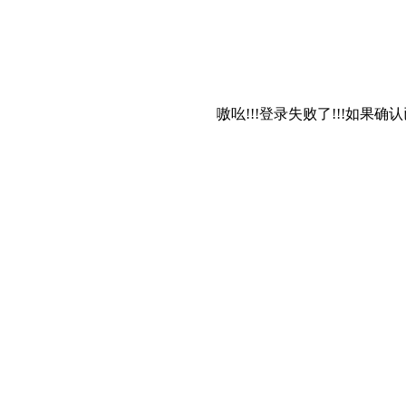
嗷吆!!!登录失败了!!!如果