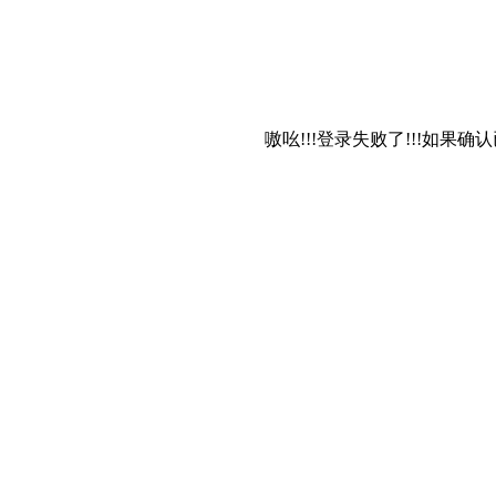
嗷吆!!!登录失败了!!!如果